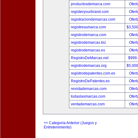
productosdemarca.com
Ofert
registeryourbrand.com
Ofert
registraciondemarcas.com
Ofert
registresumarca.com
$3,50
registrodemarca.com
Ofert
registrodemarcas.biz
Ofert
registrodemarcas.es
Ofert
RegistroDeMarcas.net
$999
registrodemarcas.org
$5,00
registrodepatentes.com.es
Ofert
RegistroDePatentes.es
Ofert
revistademarcas.com
Ofert
todaslasmarcas.com
Ofert
ventademarcas.com
Ofert
<< Categoria Anterior (Juegos y
Entretenimiento)