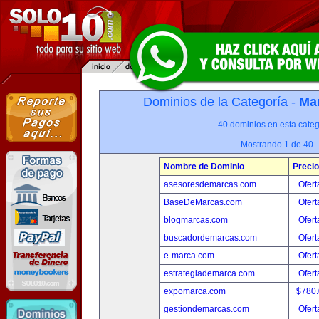
Dominios de la Categoría -
Mar
40 dominios en esta categ
Mostrando 1 de 40
Nombre de Dominio
Precio
asesoresdemarcas.com
Ofert
BaseDeMarcas.com
Ofert
blogmarcas.com
Ofert
buscadordemarcas.com
Ofert
e-marca.com
Ofert
estrategiademarca.com
Ofert
expomarca.com
$780
gestiondemarcas.com
Ofert