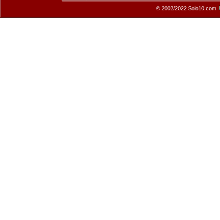
© 2002/2022 Solo10.com