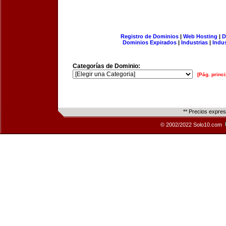
Registro de Dominios
|
Web Hosting
|
D
Dominios Expirados
|
Industrias
|
Indu
Categorías de Dominio:
[Pág. princi
** Precios expre
© 2002/2022 Solo10.com