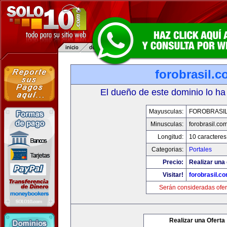
forobrasil.
El dueño de este dominio lo ha
Mayusculas:
FOROBRASI
Minusculas:
forobrasil.co
Longitud:
10 caracteres
Categorias:
Portales
Precio:
Realizar una 
Visitar!
forobrasil.c
Serán consideradas ofer
Realizar una Oferta