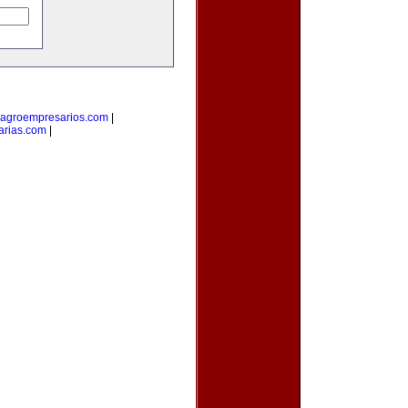
agroempresarios.com
|
arias.com
|