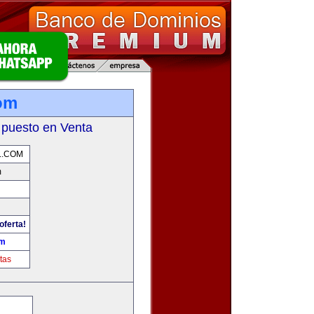
com
 puesto en Venta
L.COM
m
oferta!
om
tas