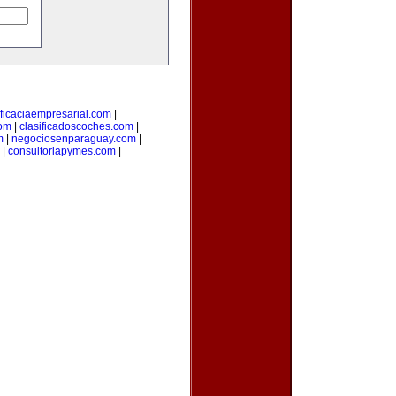
ficaciaempresarial.com
|
com
|
clasificadoscoches.com
|
m
|
negociosenparaguay.com
|
|
consultoriapymes.com
|