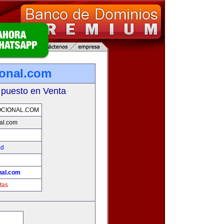
onal.com
 puesto en Venta
CIONAL.COM
al.com
ad
nal.com
tas