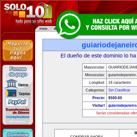
guiariodejanei
El dueño de este dominio lo ha
Mayusculas:
GUIARIODEJAN
Minusculas:
guiariodejaneiro
Longitud:
16 caracteres
Categorias:
Sin Clasificar
Precio:
$500.00
Visitar!
guiariodejaneir
Serán consideradas ofer
R