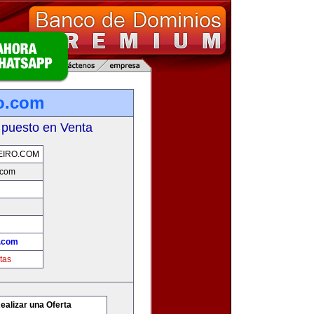
ro.com
 puesto en Venta
EIRO.COM
.com
o.com
tas
ealizar una Oferta