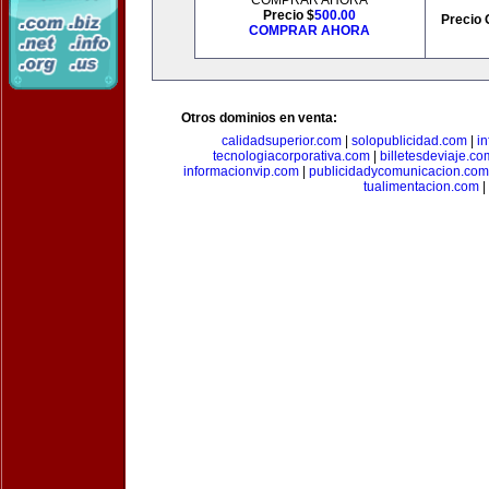
COMPRAR AHORA
Precio $
500.00
Precio 
COMPRAR AHORA
Otros dominios en venta:
calidadsuperior.com
|
solopublicidad.com
|
i
tecnologiacorporativa.com
|
billetesdeviaje.co
informacionvip.com
|
publicidadycomunicacion.com
tualimentacion.com
|