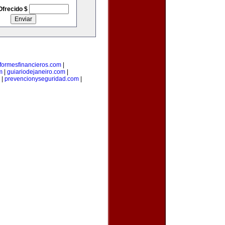
Ofrecido $
nformesfinancieros.com
|
m
|
guiariodejaneiro.com
|
|
prevencionyseguridad.com
|