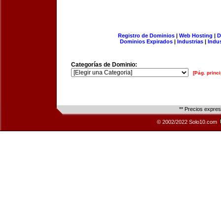
Registro de Dominios
|
Web Hosting
|
D
Dominios Expirados
|
Industrias
|
Indu
Categorías de Dominio:
[Pág. princi
** Precios expre
© 2002/2022 Solo10.com