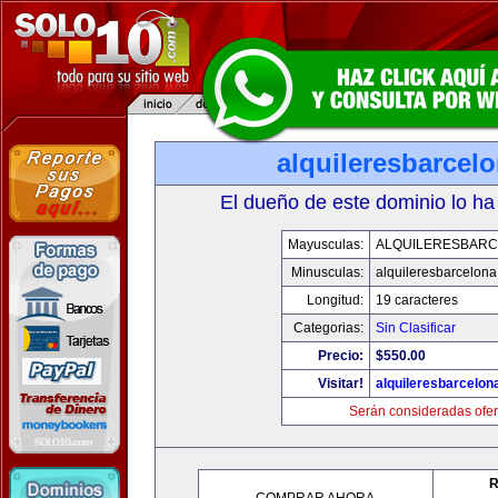
alquileresbarcel
El dueño de este dominio lo ha
Mayusculas:
ALQUILERESBAR
Minusculas:
alquileresbarcelon
Longitud:
19 caracteres
Categorias:
Sin Clasificar
Precio:
$550.00
Visitar!
alquileresbarcelon
Serán consideradas ofer
R