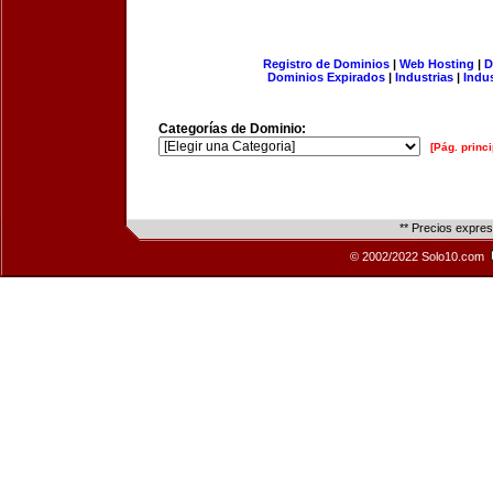
Registro de Dominios
|
Web Hosting
|
D
Dominios Expirados
|
Industrias
|
Indu
Categorías de Dominio:
[Pág. princi
** Precios expre
© 2002/2022 Solo10.com