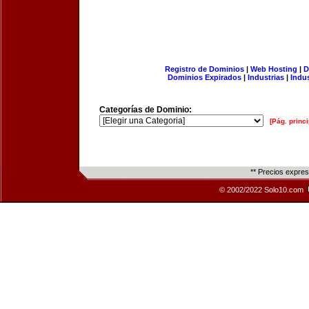
Registro de Dominios
|
Web Hosting
|
D
Dominios Expirados
|
Industrias
|
Indu
Categorías de Dominio:
[Pág. princi
** Precios expre
© 2002/2022 Solo10.com