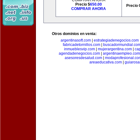
COMPRAR AHORA
Precio $
650.00
Precio 
COMPRAR AHORA
Otros dominios en venta:
argentinasoft.com
|
estrategiadenegocios.com
fabricadetornillos.com
|
buscadormundial.co
inmueblesvip.com
|
mujerargentina.com
|
ca
agendadenegocios.com
|
argentinaempleo.com
asesoresdesalud.com
|
modaprofesional.co
areaeducativa.com
|
guiarosa