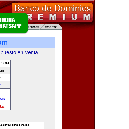
com
 puesto en Venta
A.COM
com
s
r
com
tas
ealizar una Oferta