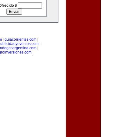
Ofrecido $
m
|
guiacorrientes.com
|
ublicidadyeventos.com
|
odegasargentina.com
|
groinversiones.com
|