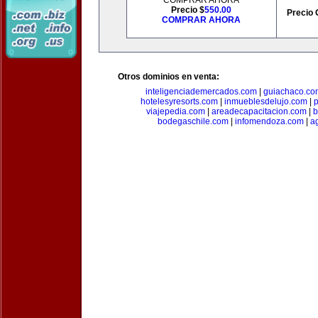
COMPRAR AHORA
Precio $
550.00
Precio 
COMPRAR AHORA
Otros dominios en venta:
inteligenciademercados.com
|
guiachaco.co
hotelesyresorts.com
|
inmueblesdelujo.com
|
p
viajepedia.com
|
areadecapacitacion.com
|
b
bodegaschile.com
|
infomendoza.com
|
a