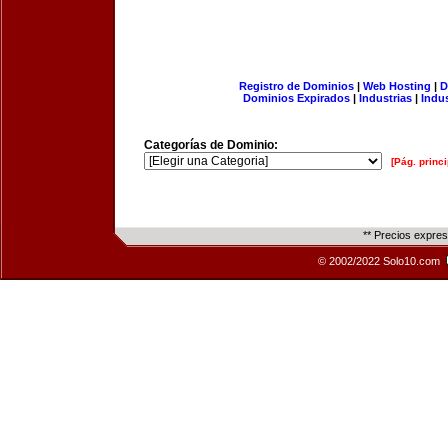
Registro de Dominios
|
Web Hosting
|
D
Dominios Expirados
|
Industrias
|
Indu
Categorías de Dominio:
[Pág. princi
** Precios expre
© 2002/2022 Solo10.com