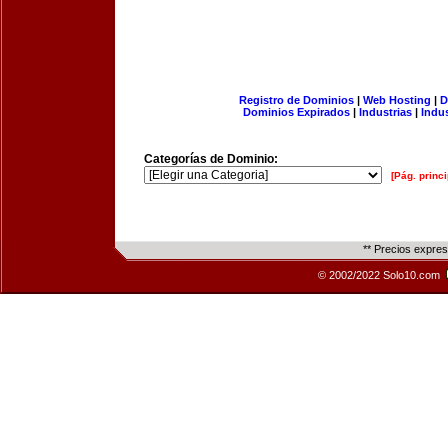
Registro de Dominios
|
Web Hosting
|
D
Dominios Expirados
|
Industrias
|
Indu
Categorías de Dominio:
[Pág. princi
** Precios expre
© 2002/2022 Solo10.com