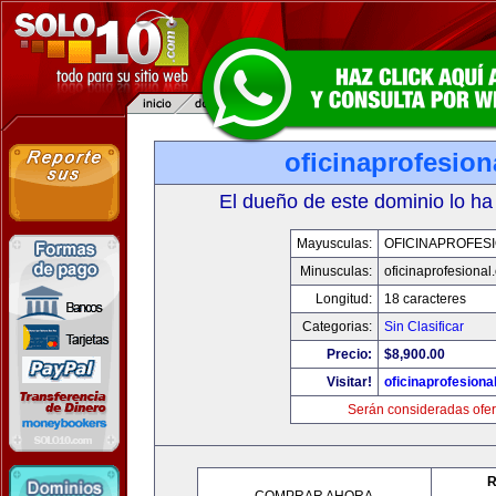
oficinaprofesio
El dueño de este dominio lo ha
Mayusculas:
OFICINAPROFES
Minusculas:
oficinaprofesional
Longitud:
18 caracteres
Categorias:
Sin Clasificar
Precio:
$8,900.00
Visitar!
oficinaprofesiona
Serán consideradas ofer
R