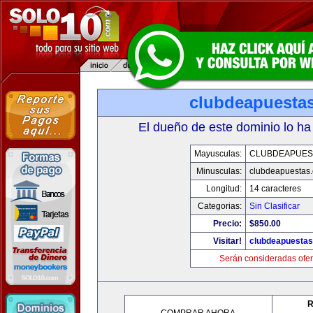
clubdeapuesta
El dueño de este dominio lo ha
Mayusculas:
CLUBDEAPUES
Minusculas:
clubdeapuestas
Longitud:
14 caracteres
Categorias:
Sin Clasificar
Precio:
$850.00
Visitar!
clubdeapuesta
Serán consideradas ofer
R