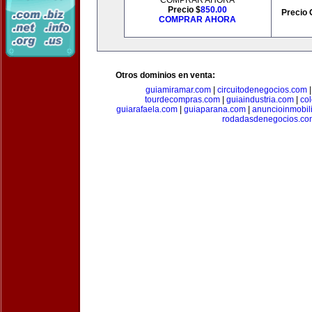
COMPRAR AHORA
Precio $
850.00
Precio 
COMPRAR AHORA
Otros dominios en venta:
guiamiramar.com
|
circuitodenegocios.com
tourdecompras.com
|
guiaindustria.com
|
co
guiarafaela.com
|
guiaparana.com
|
anuncioinmobil
rodadasdenegocios.co