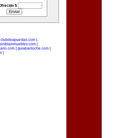
Ofrecido $
|
clubdeapuestas.com
|
lombiainmuebles.com
|
iario.com
|
guiabariloche.com
|
m
|