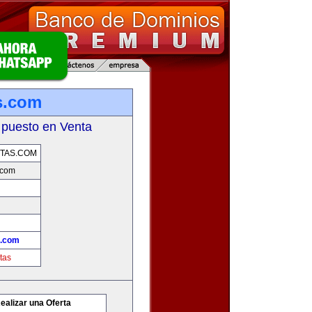
s.com
 puesto en Venta
TAS.COM
.com
s.com
tas
ealizar una Oferta