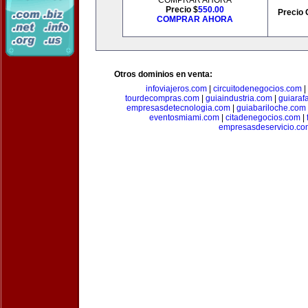
COMPRAR AHORA
Precio $
550.00
Precio 
COMPRAR AHORA
Otros dominios en venta:
infoviajeros.com
|
circuitodenegocios.com
|
tourdecompras.com
|
guiaindustria.com
|
guiaraf
empresasdetecnologia.com
|
guiabariloche.com
eventosmiami.com
|
citadenegocios.com
|
empresasdeservicio.co