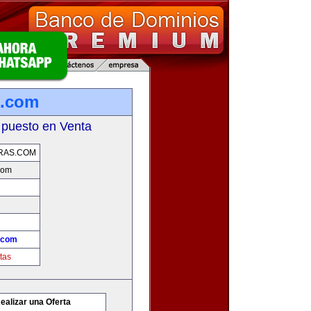
s.com
 puesto en Venta
RAS.COM
com
.com
tas
ealizar una Oferta