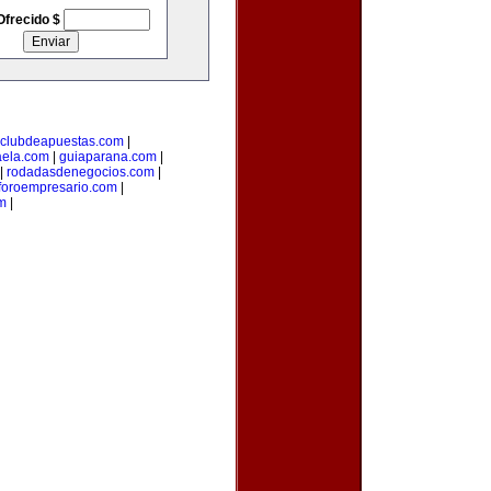
Ofrecido $
clubdeapuestas.com
|
aela.com
|
guiaparana.com
|
|
rodadasdenegocios.com
|
foroempresario.com
|
m
|