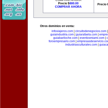
COMPRAR AHORA
Precio $
880.00
Precio 
COMPRAR AHORA
Otros dominios en venta:
infoviajeros.com
|
circuitodenegocios.com
guiaindustria.com
|
guiarafaela.com
|
empre
guiabariloche.com
|
eventosmiami.com
|
foroempresario.com
|
empresasdeservicio.c
industriasculturales.com
|
guiac