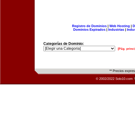
Registro de Dominios
|
Web Hosting
|
D
Dominios Expirados
|
Industrias
|
Indu
Categorías de Dominio:
[Pág. princi
** Precios expre
© 2002/2022 Solo10.com