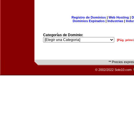
Registro de Dominios
|
Web Hosting
|
D
Dominios Expirados
|
Industrias
|
Indu
Categorías de Dominio:
[Pág. princi
** Precios expre
© 2002/2022 Solo10.com