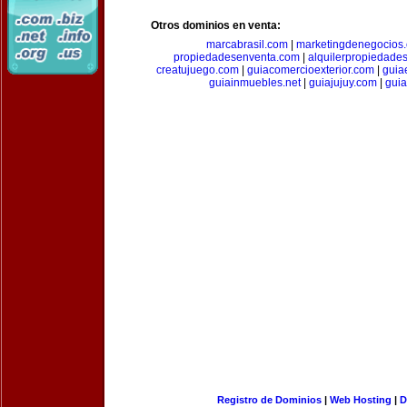
Otros dominios en venta:
marcabrasil.com
|
marketingdenegocios
propiedadesenventa.com
|
alquilerpropiedade
creatujuego.com
|
guiacomercioexterior.com
|
guiae
guiainmuebles.net
|
guiajujuy.com
|
gui
Registro de Dominios
|
Web Hosting
|
D