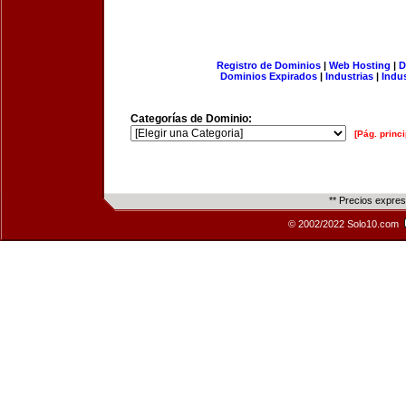
Registro de Dominios
|
Web Hosting
|
D
Dominios Expirados
|
Industrias
|
Indu
Categorías de Dominio:
[Pág. princi
** Precios expre
© 2002/2022 Solo10.com