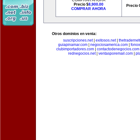
COMPRAR AHORA
Precio $
8,900.00
Precio 
COMPRAR AHORA
Otros dominios en venta:
suscripciones.net
|
exitosos.net
|
thetraderne
guiapinamar.com
|
negociosamerica.com
|
fonox
clubimportadores.com
|
contactodenegocios.com
rednegocios.net
|
ventasporemail.com
|
pl